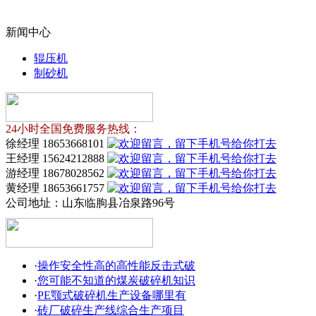
新闻中心
辊压机
制砂机
24小时全国免费服务热线：
徐经理 18653668101
王经理 15624212888
游经理 18678028562
黄经理 18653661757
公司地址：
山东临朐县冶泉路96号
·
操作安全性高的高性能反击式破
·
您可能不知道的煤炭破碎机知识
·
PE颚式破碎机生产设备哪里有
·
砖厂破碎生产线综合生产项目