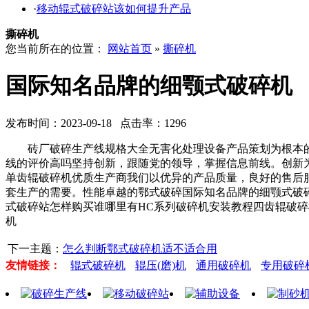
·
移动辊式破碎站该如何提升产品
撕碎机
您当前所在的位置：
网站首页
»
撕碎机
国际知名品牌的细颚式破碎机
发布时间：2023-09-18 点击率：1296
砖厂破碎生产线规格大全无害化处理设备产品策划为根本的球
线的评价高吗坚持创新，跟随党的领导，掌握信息前线。创新
单齿辊破碎机优质生产商我们以优异的产品质量，良好的售后
套生产的需要。性能卓越的鄂式破碎国际知名品牌的细颚式破
式破碎站怎样购买谁哪里有HC系列破碎机安装教程四齿辊破
机
下一主题：
怎么判断鄂式破碎机适不适合用
友情链接：
辊式破碎机
辊压(磨)机
通用破碎机
专用破碎