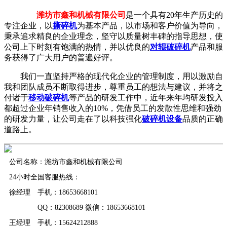
潍坊市鑫和机械有限公司
是一个具有20年生产历史的
专注企业，以
撕碎机
为基本产品，以市场和客户价值为导向，
秉承追求精良的企业理念，坚守以质量树丰碑的指导思想，使
公司上下时刻有饱满的热情，并以优良的
对辊破碎机
产品和服
务获得了广大用户的普遍好评。
我们一直坚持严格的现代化企业的管理制度，用以激励自
我和团队成员不断取得进步，尊重员工的想法与建议，并将之
付诸于
移动破碎机
等产品的研发工作中，近年来年均研发投入
都超过企业年销售收入的10%，凭借员工的发散性思维和强劲
的研发力量，让公司走在了以科技强化
破碎机设备
品质的正确
道路上。
公司名称：潍坊市鑫和机械有限公司
24小时全国客服热线：
徐经理 手机：18653668101
QQ：82308689 微信：18653668101
王经理 手机：15624212888