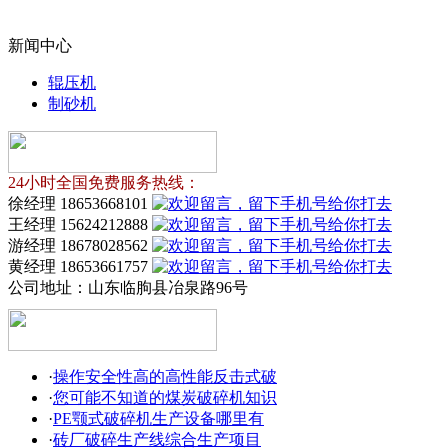
新闻中心
辊压机
制砂机
24小时全国免费服务热线：
徐经理 18653668101
王经理 15624212888
游经理 18678028562
黄经理 18653661757
公司地址：
山东临朐县冶泉路96号
·
操作安全性高的高性能反击式破
·
您可能不知道的煤炭破碎机知识
·
PE颚式破碎机生产设备哪里有
·
砖厂破碎生产线综合生产项目