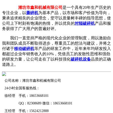
潍坊市鑫和机械有限公司
是一个具有20年生产历史的
专注企业，以
撕碎机
为基本产品，以市场和客户价值为导向，
秉承追求精良的企业理念，坚守以质量树丰碑的指导思想，使
公司上下时刻有饱满的热情，并以优良的
对辊破碎机
产品和服
务获得了广大用户的普遍好评。
我们一直坚持严格的现代化企业的管理制度，用以激励自
我和团队成员不断取得进步，尊重员工的想法与建议，并将之
付诸于
移动破碎机
等产品的研发工作中，近年来年均研发投入
都超过企业年销售收入的10%，凭借员工的发散性思维和强劲
的研发力量，让公司走在了以科技强化
破碎机设备
品质的正确
道路上。
公司名称：潍坊市鑫和机械有限公司
24小时全国客服热线：
徐经理 手机：18653668101
QQ：82308689 微信：18653668101
王经理 手机：15624212888