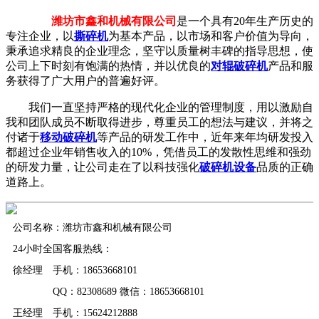
潍坊市鑫和机械有限公司
是一个具有20年生产历史的
专注企业，以
撕碎机
为基本产品，以市场和客户价值为导向，
秉承追求精良的企业理念，坚守以质量树丰碑的指导思想，使
公司上下时刻有饱满的热情，并以优良的
对辊破碎机
产品和服
务获得了广大用户的普遍好评。
我们一直坚持严格的现代化企业的管理制度，用以激励自
我和团队成员不断取得进步，尊重员工的想法与建议，并将之
付诸于
移动破碎机
等产品的研发工作中，近年来年均研发投入
都超过企业年销售收入的10%，凭借员工的发散性思维和强劲
的研发力量，让公司走在了以科技强化
破碎机设备
品质的正确
道路上。
公司名称：潍坊市鑫和机械有限公司
24小时全国客服热线：
徐经理 手机：18653668101
QQ：82308689 微信：18653668101
王经理 手机：15624212888