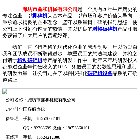
潍坊市鑫和机械有限公司
是一个具有20年生产历史的
专注企业，以
撕碎机
为基本产品，以市场和客户价值为导向，
秉承追求精良的企业理念，坚守以质量树丰碑的指导思想，使
公司上下时刻有饱满的热情，并以优良的
对辊破碎机
产品和服
务获得了广大用户的普遍好评。
我们一直坚持严格的现代化企业的管理制度，用以激励自
我和团队成员不断取得进步，尊重员工的想法与建议，并将之
付诸于
移动破碎机
等产品的研发工作中，近年来年均研发投入
都超过企业年销售收入的10%，凭借员工的发散性思维和强劲
的研发力量，让公司走在了以科技强化
破碎机设备
品质的正确
道路上。
公司名称：潍坊市鑫和机械有限公司
24小时全国客服热线：
徐经理 手机：18653668101
QQ：82308689 微信：18653668101
王经理 手机：15624212888