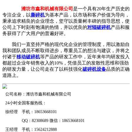
潍坊市鑫和机械有限公司
是一个具有20年生产历史的
专注企业，以
撕碎机
为基本产品，以市场和客户价值为导向，
秉承追求精良的企业理念，坚守以质量树丰碑的指导思想，使
公司上下时刻有饱满的热情，并以优良的
对辊破碎机
产品和服
务获得了广大用户的普遍好评。
我们一直坚持严格的现代化企业的管理制度，用以激励自
我和团队成员不断取得进步，尊重员工的想法与建议，并将之
付诸于
移动破碎机
等产品的研发工作中，近年来年均研发投入
都超过企业年销售收入的10%，凭借员工的发散性思维和强劲
的研发力量，让公司走在了以科技强化
破碎机设备
品质的正确
道路上。
公司名称：潍坊市鑫和机械有限公司
24小时全国客服热线：
徐经理 手机：18653668101
QQ：82308689 微信：18653668101
王经理 手机：15624212888