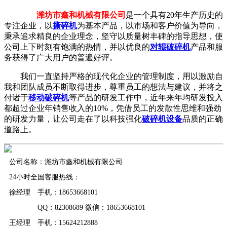
潍坊市鑫和机械有限公司
是一个具有20年生产历史的
专注企业，以
撕碎机
为基本产品，以市场和客户价值为导向，
秉承追求精良的企业理念，坚守以质量树丰碑的指导思想，使
公司上下时刻有饱满的热情，并以优良的
对辊破碎机
产品和服
务获得了广大用户的普遍好评。
我们一直坚持严格的现代化企业的管理制度，用以激励自
我和团队成员不断取得进步，尊重员工的想法与建议，并将之
付诸于
移动破碎机
等产品的研发工作中，近年来年均研发投入
都超过企业年销售收入的10%，凭借员工的发散性思维和强劲
的研发力量，让公司走在了以科技强化
破碎机设备
品质的正确
道路上。
公司名称：潍坊市鑫和机械有限公司
24小时全国客服热线：
徐经理 手机：18653668101
QQ：82308689 微信：18653668101
王经理 手机：15624212888