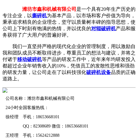
潍坊市鑫和机械有限公司
是一个具有20年生产历史的
专注企业，以
撕碎机
为基本产品，以市场和客户价值为导向，
秉承追求精良的企业理念，坚守以质量树丰碑的指导思想，使
公司上下时刻有饱满的热情，并以优良的
对辊破碎机
产品和服
务获得了广大用户的普遍好评。
我们一直坚持严格的现代化企业的管理制度，用以激励自
我和团队成员不断取得进步，尊重员工的想法与建议，并将之
付诸于
移动破碎机
等产品的研发工作中，近年来年均研发投入
都超过企业年销售收入的10%，凭借员工的发散性思维和强劲
的研发力量，让公司走在了以科技强化
破碎机设备
品质的正确
道路上。
公司名称：潍坊市鑫和机械有限公司
24小时全国客服热线：
徐经理 手机：18653668101
QQ：82308689 微信：18653668101
王经理 手机：15624212888