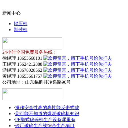
新闻中心
辊压机
制砂机
24小时全国免费服务热线：
徐经理 18653668101
王经理 15624212888
游经理 18678028562
黄经理 18653661757
公司地址：
山东临朐县冶泉路96号
·
操作安全性高的高性能反击式破
·
您可能不知道的煤炭破碎机知识
·
PE颚式破碎机生产设备哪里有
·
砖厂破碎生产线综合生产项目