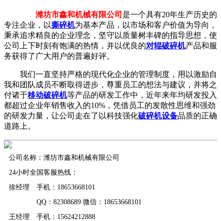
潍坊市鑫和机械有限公司
是一个具有20年生产历史的
专注企业，以
撕碎机
为基本产品，以市场和客户价值为导向，
秉承追求精良的企业理念，坚守以质量树丰碑的指导思想，使
公司上下时刻有饱满的热情，并以优良的
对辊破碎机
产品和服
务获得了广大用户的普遍好评。
我们一直坚持严格的现代化企业的管理制度，用以激励自
我和团队成员不断取得进步，尊重员工的想法与建议，并将之
付诸于
移动破碎机
等产品的研发工作中，近年来年均研发投入
都超过企业年销售收入的10%，凭借员工的发散性思维和强劲
的研发力量，让公司走在了以科技强化
破碎机设备
品质的正确
道路上。
公司名称：潍坊市鑫和机械有限公司
24小时全国客服热线：
徐经理 手机：18653668101
QQ：82308689 微信：18653668101
王经理 手机：15624212888