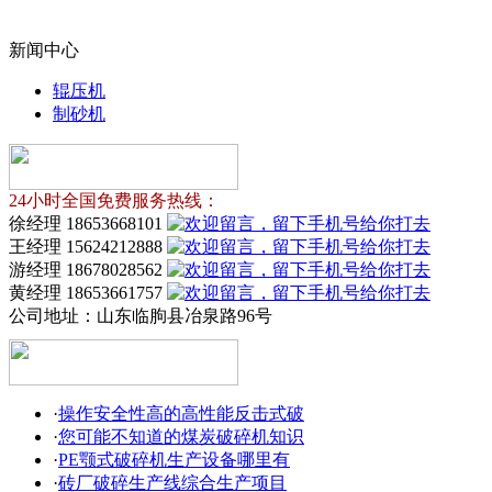
新闻中心
辊压机
制砂机
24小时全国免费服务热线：
徐经理 18653668101
王经理 15624212888
游经理 18678028562
黄经理 18653661757
公司地址：
山东临朐县冶泉路96号
·
操作安全性高的高性能反击式破
·
您可能不知道的煤炭破碎机知识
·
PE颚式破碎机生产设备哪里有
·
砖厂破碎生产线综合生产项目