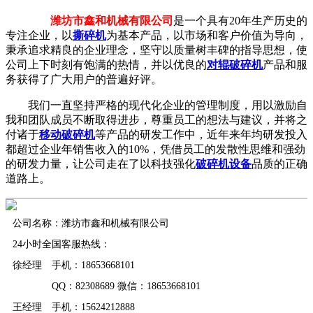
潍坊市鑫和机械有限公司
是一个具有20年生产历史的
专注企业，以
撕碎机
为基本产品，以市场和客户价值为导向，
秉承追求精良的企业理念，坚守以质量树丰碑的指导思想，使
公司上下时刻有饱满的热情，并以优良的
对辊破碎机
产品和服
务获得了广大用户的普遍好评。
我们一直坚持严格的现代化企业的管理制度，用以激励自
我和团队成员不断取得进步，尊重员工的想法与建议，并将之
付诸于
移动破碎机
等产品的研发工作中，近年来年均研发投入
都超过企业年销售收入的10%，凭借员工的发散性思维和强劲
的研发力量，让公司走在了以科技强化
破碎机设备
品质的正确
道路上。
公司名称：潍坊市鑫和机械有限公司
24小时全国客服热线：
徐经理 手机：18653668101
QQ：82308689 微信：18653668101
王经理 手机：15624212888